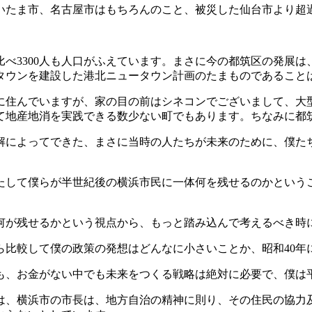
さいたま市、名古屋市はもちろんのこと、被災した仙台市より超
べ3300人も人口がふえています。まさに今の都筑区の発展は
タウンを建設した港北ニュータウン計画のたまものであること
住んでいますが、家の目の前はシネコンでございまして、大型
て地産地消を実践できる数少ない町でもあります。ちなみに都筑
解によってできた、まさに当時の人たちが未来のために、僕た
たして僕らが半世紀後の横浜市民に一体何を残せるのかという
何が残せるかという視点から、もっと踏み込んで考えるべき時
ら比較して僕の政策の発想はどんなに小さいことか、昭和40年
も、お金がない中でも未来をつくる戦略は絶対に必要で、僕は
は、横浜市の市長は、地方自治の精神に則り、その住民の協力