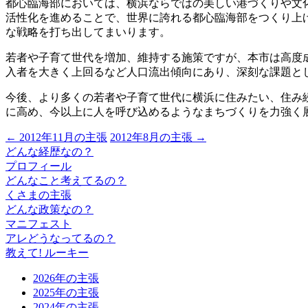
都心臨海部においては、横浜ならではの美しい港づくりや文
活性化を進めることで、世界に誇れる都心臨海部をつくり上
な戦略を打ち出してまいります。
若者や子育て世代を増加、維持する施策ですが、本市は高度成
入者を大きく上回るなど人口流出傾向にあり、深刻な課題と
今後、より多くの若者や子育て世代に横浜に住みたい、住み
に高め、今以上に人を呼び込めるようなまちづくりを力強く
← 2012年11月の主張
2012年8月の主張 →
どんな経歴なの？
プロフィール
どんなこと考えてるの？
くさまの主張
どんな政策なの？
マニフェスト
アレどうなってるの？
教えて! ルーキー
2026年の主張
2025年の主張
2024年の主張