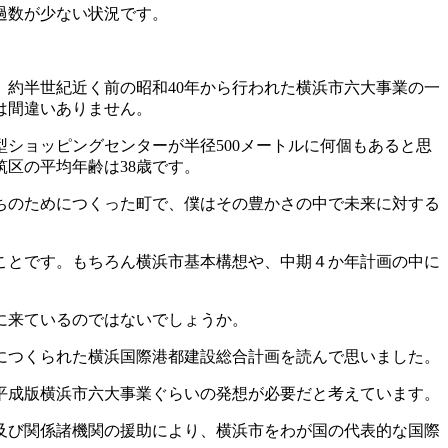
過数が少ない状況です。
、約半世紀近く前の昭和40年から行われた横浜市六大事業の一
は間違いありません。
ショッピングセンターが半径500メートルに何個もあると思
区の平均年齢は38歳です。
ちのためにつくった町で、僕はその豊かさの中で未来に対する
ことです。もちろん横浜市基本構想や、中期４か年計画の中に
に来ているのではないでしょうか。
につくられた横浜国際港都建設総合計画を読んで思いました。
平成版横浜市六大事業ぐらいの発想が必要だと考えています。
及び関係諸機関の援助により、横浜市をわが国の代表的な国際