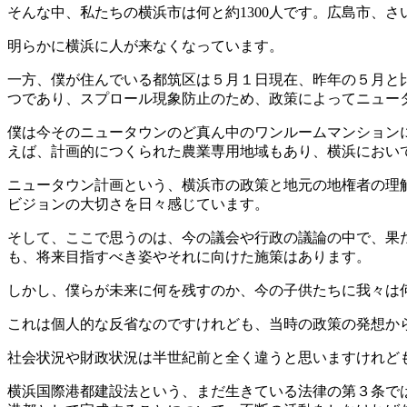
そんな中、私たちの横浜市は何と約1300人です。広島市、
明らかに横浜に人が来なくなっています。
一方、僕が住んでいる都筑区は５月１日現在、昨年の５月と比
つであり、スプロール現象防止のため、政策によってニュー
僕は今そのニュータウンのど真ん中のワンルームマンションに
えば、計画的につくられた農業専用地域もあり、横浜におい
ニュータウン計画という、横浜市の政策と地元の地権者の理
ビジョンの大切さを日々感じています。
そして、ここで思うのは、今の議会や行政の議論の中で、果
も、将来目指すべき姿やそれに向けた施策はあります。
しかし、僕らが未来に何を残すのか、今の子供たちに我々は
これは個人的な反省なのですけれども、当時の政策の発想か
社会状況や財政状況は半世紀前と全く違うと思いますけれど
横浜国際港都建設法という、まだ生きている法律の第３条で