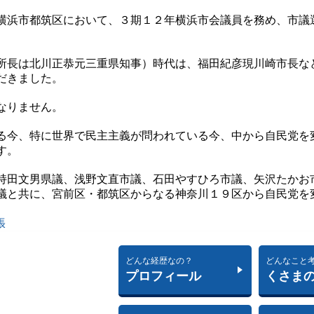
横浜市都筑区において、３期１２年横浜市会議員を務め、市議
所長は北川正恭元三重県知事）時代は、福田紀彦現川崎市長な
だきました。
なりません。
る今、特に世界で民主主義が問われている今、中から自民党を
す。
持田文男県議、浅野文直市議、石田やすひろ市議、矢沢たかお
議と共に、宮前区・都筑区からなる神奈川１９区から自民党を
張
どんな経歴なの？
どんなこと
プロフィール
くさま