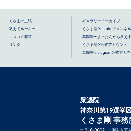
くさまの主張
ギャラリーアーカイブ
教えてルーキー!
くさま剛 Youtubeチャンネ
マスコミ報道
草間剛〜まったんから変える！ 
リンク
くさま剛 X公式アカウント
草間剛 Instagram公式アカ
衆議院
神奈川第19選挙
くさま剛 事務
〒216-0002 川崎市宮