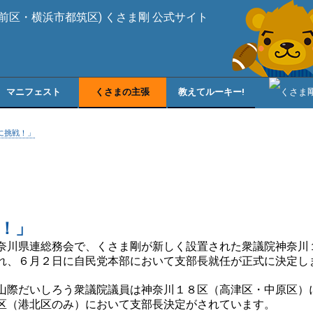
マニフェスト
くさまの主張
教えてルーキー!
に挑戦！」
！」
奈川県連総務会で、くさま剛が新しく設置された衆議院神奈川
れ、６月２日に自民党本部において支部長就任が正式に決定し
山際だいしろう衆議院議員は神奈川１８区（高津区・中原区）
区（港北区のみ）において支部長決定がされています。