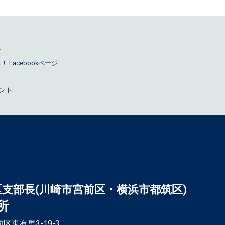
ル
Facebookページ
ウント
区支部長(川崎市宮前区・横浜市都筑区)
所
前区東有馬3-19-3