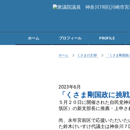
ホーム
プロフィール
PROFILE
ホーム
くさまの主張!
「くさま剛国政
2023年6月
「くさま剛国政に挑戦
５月２０日に開催された自民党神
筑区）の新支部長に推薦・上申さ
尚、永年宮前区で応援いただいた
た鈴木けいすけ代議士は神奈川７