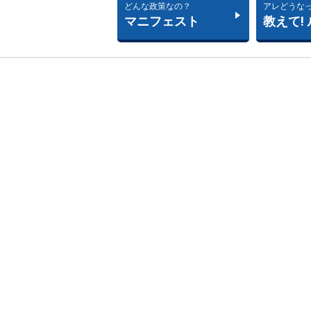
どんな政策なの？
アレどうな
マニフェスト
教えて!