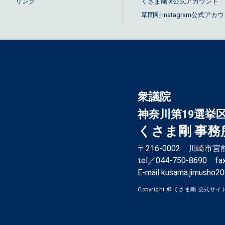
リンク
くさま剛 X公式アカウント
草間剛 Instagram公式アカ
衆議院
神奈川第19選挙
くさま剛 事務
〒216-0002 川崎市宮
tel／044-750-8690
fa
E-mail
kusama.jimusho2
Copyright © くさま剛 公式サイト.Al