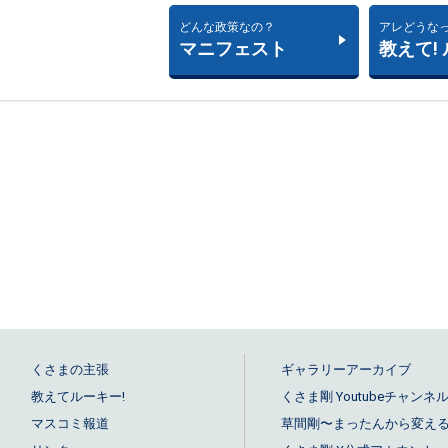
どんな政策なの？
アレどうな
マニフェスト
教えて!
くさまの主張
ギャラリーアーカイブ
教えてルーキー!
くさま剛 Youtubeチャンネ
マスコミ報道
草間剛〜まったんから変える！ 