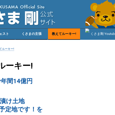
ェスト
くさまの主張
教えてルーキー!
えてルーキー!
ルーキー!
年間14億円
漬け土地
予定地です！を