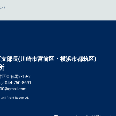
ウント
区支部長(川崎市宮前区・横浜市都筑区)
所
前区東有馬3-19-3
x／044-750-8691
000@gmail.com
l Right Reserved.